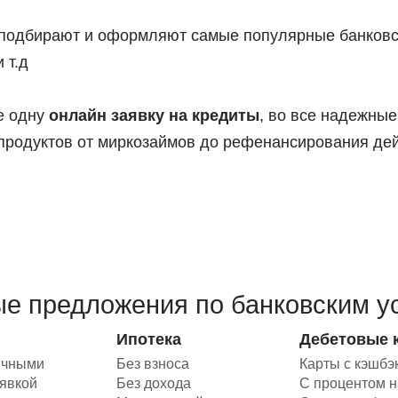
 подбирают и оформляют самые популярные банковск
 т.д
е одну
онлайн заявку на кредиты
, во все надежные
продуктов от миркозаймов до рефенансирования де
е предложения по банковским у
Ипотека
Дебетовые 
ичными
Без взноса
Карты с кэшбэ
аявкой
Без дохода
С процентом н