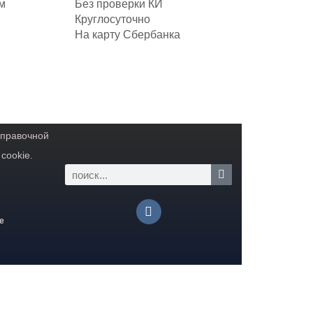
м
Без проверки КИ
Круглосуточно
На карту Сбербанка
справочной
cookie.
е