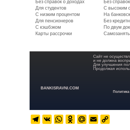
Без справок о доходах
Без справок
Для студентов
С высоким 
С низким процентом
На банковск
Для пенсионеров
Без кредитн
C кэшбэком
По двум до
Карты рассрочки
Самозанят
Сайт не осуществл
и не должна воспр
Для улучшения пол
Продолжая использ
BANKISRAVNI.COM
Политика
Telegram
VK
WhatsApp
Odnoklassnik
Mail.Ru
Email
Cop
Link