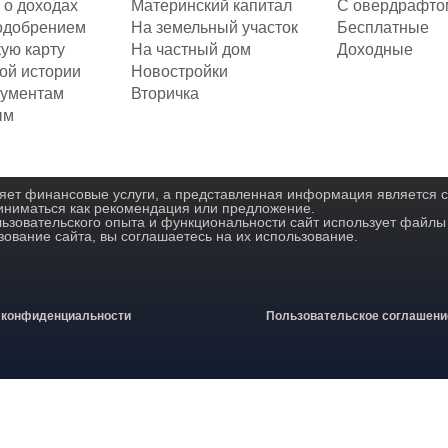
 о доходах
Материнский капитал
С овердрафто
одобрением
На земельный участок
Бесплатные
ую карту
На частный дом
Доходные
ой истории
Новостройки
кументам
Вторичка
ым
яет финансовые услуги, а представленная информация является 
иниматься как рекомендация или предложение.
ьзовательского опыта и функциональности сайт использует файлы 
ование сайта, вы соглашаетесь на их использование.
 конфиденциальности
Пользовательское соглашени
i
y