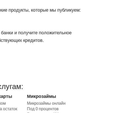
ие продукты, которые мы публикуем:
 банки и получите положительное
йствующих кредитов.
слугам:
карты
Микрозаймы
ком
Микрозаймы онлайн
а остаток
Под 0 процентов