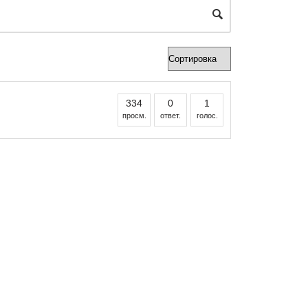
334
0
1
просм.
ответ.
голос.